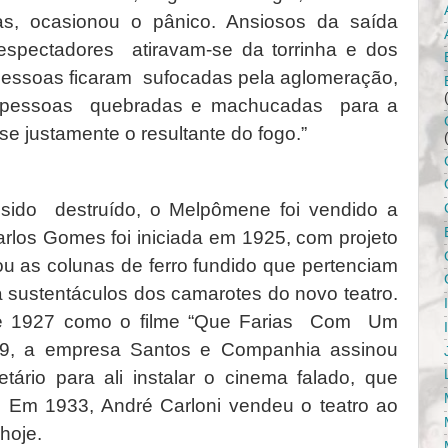
s, ocasionou o pânico. Ansiosos da saída
, espectadores atiravam-se da torrinha e dos
 pessoas ficaram sufocadas pela aglomeração,
as pessoas quebradas e machucadas para a
e justamente o resultante do fogo.”
sido destruído, o Melpômene foi vendido a
arlos Gomes foi iniciada em 1925, com projeto
ou as colunas de ferro fundido que pertenciam
 sustentáculos dos camarotes do novo teatro.
 de 1927 como o filme “Que Farias Com Um
9, a empresa Santos e Companhia assinou
tário para ali instalar o cinema falado, que
m 1933, André Carloni vendeu o teatro ao
hoje.