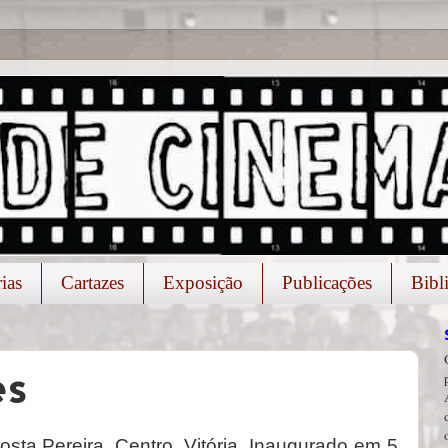
ias
Cartazes
Exposição
Publicações
Bibl
es
osta Pereira, Centro, Vitória. Inaugurado em 5