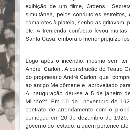
exibição de um filme, Ordens Secreta
simultânea, pelos condutores estreitos
camarotes à platéia, senhoras gritavam,
etc. A tremenda confusão levou muit
Santa Casa, embora o menor prejuízo foss
Logo após o incêndio, mesmo sem ter 
André Carloni. A construção do Teatro C
do proprietário André Carloni que compr
ao antigo Melpômene e aproveitado para
A inauguração deu-se a 5 de janeiro
Milhão?”. Em 10 de novembro de 192
contrato de arrendamento com o proprie
começou em 20 de dezembro de 1929. E
governo do estado, a quem pertence até 