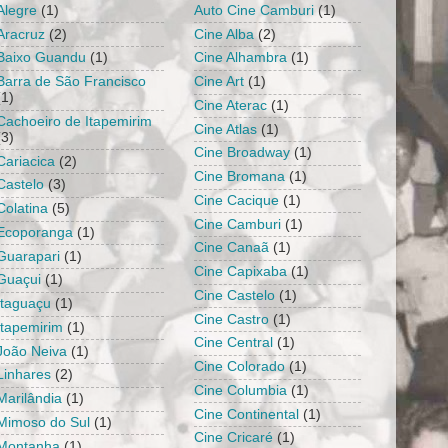
Alegre
(1)
Auto Cine Camburi
(1)
Aracruz
(2)
Cine Alba
(2)
Baixo Guandu
(1)
Cine Alhambra
(1)
Barra de São Francisco
Cine Art
(1)
(1)
Cine Aterac
(1)
Cachoeiro de Itapemirim
Cine Atlas
(1)
(3)
Cine Broadway
(1)
Cariacica
(2)
Cine Bromana
(1)
Castelo
(3)
Cine Cacique
(1)
Colatina
(5)
Cine Camburi
(1)
Ecoporanga
(1)
Cine Canaã
(1)
Guarapari
(1)
Cine Capixaba
(1)
Guaçui
(1)
Cine Castelo
(1)
Itaguaçu
(1)
Cine Castro
(1)
Itapemirim
(1)
Cine Central
(1)
João Neiva
(1)
Cine Colorado
(1)
Linhares
(2)
Cine Columbia
(1)
Marilândia
(1)
Cine Continental
(1)
Mimoso do Sul
(1)
Cine Cricaré
(1)
Montanha
(1)