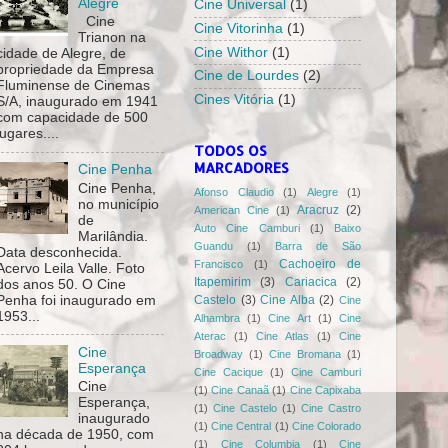
Alegre
Cine Universal
(1)
Cine
Cine Vitorinha
(1)
Trianon na
Cine Withor
(1)
cidade de Alegre, de
propriedade da Empresa
Cine de Lourdes
(2)
Fluminense de Cinemas
Cines Vitória
(1)
S/A, inaugurado em 1941
com capacidade de 500
lugares....
TODOS OS
MARCADORES
Cine Penha
Cine Penha,
Afonso Claudio
(1)
Alegre
(1)
no município
Aracruz
(2)
American Cine
(1)
de
Auto Cine Camburi
(1)
Baixo
Marilândia.
Guandu
(1)
Barra de São
Data desconhecida.
Cachoeiro de
Francisco
(1)
Acervo Leila Valle. Foto
Itapemirim
(3)
Cariacica
(2)
dos anos 50. O Cine
Castelo
(3)
Cine Alba
(2)
Penha foi inaugurado em
Cine
1953...
Alhambra
(1)
Cine Art
(1)
Cine
Aterac
(1)
Cine Atlas
(1)
Cine
Cine
Broadway
(1)
Cine Bromana
(1)
Esperança
Cine Cacique
(1)
Cine Camburi
Cine
(1)
Cine Canaã
(1)
Cine Capixaba
Esperança,
(1)
Cine Castelo
(1)
Cine Castro
inaugurado
(1)
Cine Central
(1)
Cine Colorado
na década de 1950, com
(1)
Cine Columbia
(1)
Cine