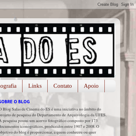
iografia
Links
Contato
Apoio
SOBRE O BLOG
O Blog Salas de Cinema do ES é uma iniciativa no âmbito do
projeto de pesquisa do Departamento de Arquivologia da UFES.
A pesquisa possui um acervo fotográfico composto por 173
documentos iconográficos, produzidos entre 1907 e 2008. O
objetivo do blog é proporcionar, a quem conheceu ou quer