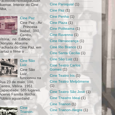
Facebook/NostalgiaGuan
Cine Paroquial
(1)
duense. Interior do Cine
Alba, ...
Cine Paz
(1)
Cine Penha
(1)
Cine Paz
Cine Plaza
(1)
Cine Paz - Av
. Princesa
Cine Politeama
(1)
Isabel, 380,
Cine Ravenna
(1)
Centro,
Vitória, no Edíficio
Cine Renascença
(1)
Dionysio Abaurre.
Cine Rio Branco
(1)
Fachada do Cine Paz, em
cartaz o filme o ...
Cine Santa Cecília
(1)
Cine São Luiz
(1)
Cine São
Luiz
Cine Teatro Carlos
Gomes
(1)
Cine São
Luiz,
Cine Teatro Iris
(1)
funcionou na
Cine Teatro Melpômene
Rua 23 de maio, 100,
(1)
Centro, Vitória. 1951.
Capacidade: 585 lugares.
Cine Teatro São José
(1)
Acervo Família Rocha.
Cine Theatro Ideal
(1)
Público aguardand...
Cine Trianon
(1)
Cine
Cine Trianon-Alegre
(1)
Trianon-