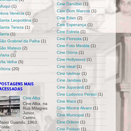
Cine Danúbio
(1)
Muqui
(1)
Cine Dom Marcos
(1)
Nova Venécia
(1)
Cine Eden
(2)
Santa Leopoldina
(1)
Cine Esperança
(1)
Santa Tereza
(1)
Cine Estrela
(1)
Serra
(1)
Cine Floresta
(1)
São Grabriel da Palha
(1)
Cine Foto Mesbla
(1)
São Mateus
(2)
Cine Glória
(1)
Viana
(1)
Cine Hollywood
(1)
Vila Velha
(5)
Cine Ideal
(1)
Vitória
(20)
Cine Idelmar
(1)
Cine Jandaia
(1)
POSTAGENS MAIS
Cine Juparanã
(1)
ACESSADAS
Cine Ludovico Persici
(1)
Cine Alba
Cine Mara
(1)
Cine Alba, na
Cine Mestre Alvaro
(1)
Rua Milagres
Junior,
Cine Municipal
(1)
Centro,
Cine Odeon
(1)
Baixo Guandu, 1963.
Fonte:
Cine Palácio
(1)